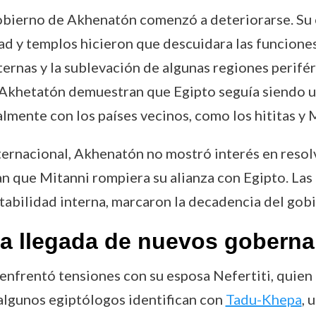
gobierno de Akhenatón comenzó a deteriorarse. Su o
dad y templos hicieron que descuidara las funcione
ernas y la sublevación de algunas regiones periféri
 Akhetatón demuestran que Egipto seguía siendo u
lmente con los países vecinos, como los hititas y 
ernacional, Akhenatón no mostró interés en resolver
an que Mitanni rompiera su alianza con Egipto. La
stabilidad interna, marcaron la decadencia del go
y la llegada de nuevos gobern
n enfrentó tensiones con su esposa Nefertiti, qui
 algunos egiptólogos identifican con
Tadu-Khepa
, 