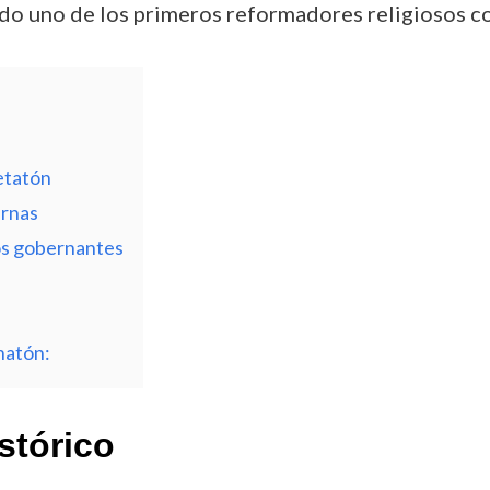
endo uno de los primeros reformadores religiosos c
hetatón
ernas
vos gobernantes
natón:
stórico