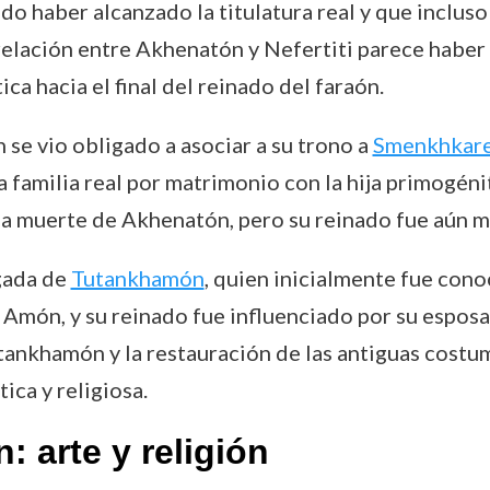
udo haber alcanzado la titulatura real y que inclu
relación entre Akhenatón y Nefertiti parece haber 
ca hacia el final del reinado del faraón.
se vio obligado a asociar a su trono a
Smenkhkar
la familia real por matrimonio con la hija primogé
 muerte de Akhenatón, pero su reinado fue aún má
egada de
Tutankhamón
, quien inicialmente fue con
e Amón, y su reinado fue influenciado por su espos
nkhamón y la restauración de las antiguas costum
ica y religiosa.
 arte y religión