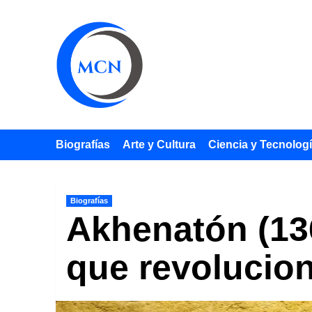
Saltar
al
contenido
Biografías
Arte y Cultura
Ciencia y Tecnolog
Biografías
Akhenatón (136
que revolucion