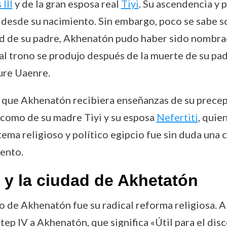
III
y de la gran esposa real
Tiyi
. Su ascendencia y 
 desde su nacimiento. Sin embargo, poco se sabe s
d de su padre, Akhenatón pudo haber sido nombra
 al trono se produjo después de la muerte de su p
ure Uaenre.
le que Akhenatón recibiera enseñanzas de su prece
í como de su madre Tiyi y su esposa
Nefertiti
, quie
tema religioso y político egipcio fue sin duda una 
mento.
a y la ciudad de Akhetatón
o de Akhenatón fue su radical reforma religiosa. A
p IV a Akhenatón, que significa «Útil para el dis