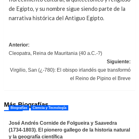
de Egipto, y su nombre sigue siendo parte de la
narrativa histórica del Antiguo Egipto.
Navegación
Anterior:
Cleopatra, Reina de Mauritania (40 a.C.-?)
de
Siguiente:
entradas
Virgilio, San (¿-780): El obispo irlandés que transformó
el Reino de Pipino el Breve
Más Biografías
Biografías
Ciencia y Tecnología
José Andrés Cornide de Folgueira y Saavedra
(1734-1803). El pionero gallego de la historia natural
y la geografía científica