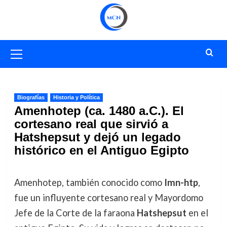
Saltar
al
contenido
Menú
primario
Biografías
Historia y Política
Amenhotep (ca. 1480 a.C.). El
cortesano real que sirvió a
Hatshepsut y dejó un legado
histórico en el Antiguo Egipto
Amenhotep, también conocido como
Imn-htp
,
fue un influyente cortesano real y Mayordomo
Jefe de la Corte de la faraona
Hatshepsut
en el