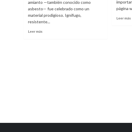
importan
amianto —también conocido como
página w
asbesto— fue celebrado como un
material prodigioso. Ignífugo,
Leer más
resistente...
Leer
Leer más
más
sobre
El
amianto,
un
material
que
marcó
e
el
siglo
XX:
historia,
consecuencias
y
cómo
actuar
en
2026