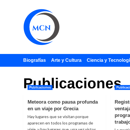
Saltar
al
contenido
Biografías
Arte y Cultura
Ciencia y Tecnolog
Publicaciones
Publicaciones
Publicac
Meteora como pausa profunda
Regist
en un viaje por Grecia
ventaj
progra
Hay lugares que se visitan porque
trabaj
aparecen en todos los programas de
viaje, y hay lugares que, una vez vistos,...
La gesti