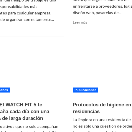
enfrentarse a proveedores, logís
esponsabilidades más
diseño web, pasarelas de...
tes para cualquier empresa.
e organizar correctamente...
Leer
Leer más
más
Leer
sobre
más
Qué
sobre
es
Registro
una
de
franquicia
jornada
digital
aboral:
y
ventajas
por
de
qué
tilizar
es
un
una
programa
iones
Publicaciones
alternativa
para
real
ichar
I WATCH FIT 5 te
Protocolos de higiene en
de
en
ña cada día con una
residencias
negocio
l
a de larga duración
trabajo
La limpieza en una residencia d
no es solo una cuestión de orde
ositivos que no solo acompañan