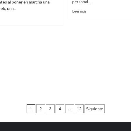
personal....
tes al poner en marcha una
eb, una...
Leer
Leer más
más
Leer
sobre
más
Claves
sobre
para
Hosting
aprender
y
inglés
servidores
de
VPS:
forma
diferencias
práctica
y
y
usos
ganar
según
fluidez
l
tipo
de
proyecto
Paginación
1
…
2
3
4
12
Siguiente
de
entradas