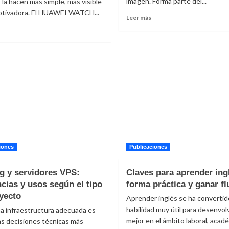
imagen. Forma parte del...
: la hacen más simple, más visible
otivadora. El HUAWEI WATCH...
Leer
Leer más
más
Leer
sobre
más
Protocolos
sobre
de
HUAWEI
higiene
WATCH
en
FIT
residencias
5
te
acompaña
cada
ía
con
una
iones
Publicaciones
batería
de
g y servidores VPS:
Claves para aprender ing
arga
ncias y usos según el tipo
duración
forma práctica y ganar fl
yecto
Aprender inglés se ha convertid
habilidad muy útil para desenvol
na infraestructura adecuada es
mejor en el ámbito laboral, acad
as decisiones técnicas más