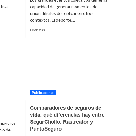
tica,
capacidad de generar momentos de
unión difíciles de replicar en otros
contextos. El deporte,...
Leer
Leer más
más
sobre
Loreta
Garza
Dávila
analiza
en
THE
LINE
cómo
preservar
Publicaciones
la
conexión
Comparadores de seguros de
humana
vida: qué diferencias hay entre
frente
SegurChollo, Rastreator y
a
e mayores
la
PuntoSeguro
n o de
economía