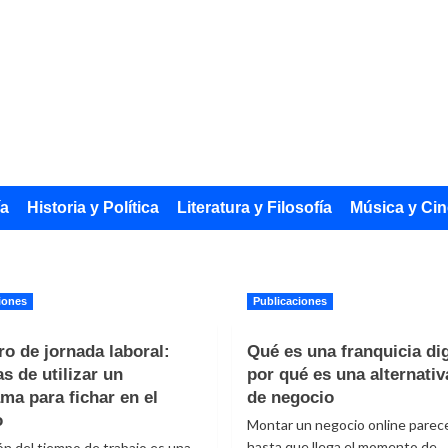
ía
Historia y Política
Literatura y Filosofía
Música y Cin
iones
Publicaciones
ro de jornada laboral:
Qué es una franquicia dig
as de utilizar un
por qué es una alternativ
ma para fichar en el
de negocio
o
Montar un negocio online parece
hasta que llega el momento de
ón del tiempo de trabajo es una