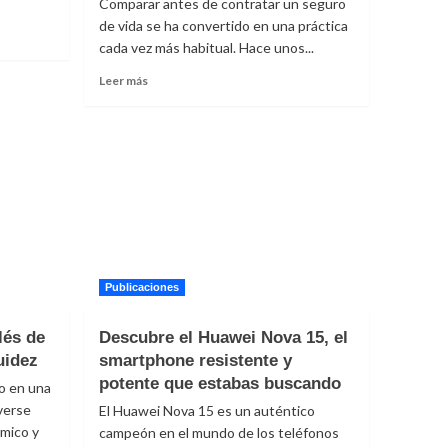
Comparar antes de contratar un seguro
de
de vida se ha convertido en una práctica
la
cada vez más habitual. Hace unos...
atención
Leer
Leer más
más
sobre
Comparadores
de
seguros
de
vida:
qué
diferencias
hay
entre
Publicaciones
SegurChollo,
Rastreator
lés de
Descubre el Huawei Nova 15, el
y
uidez
smartphone resistente y
PuntoSeguro
potente que estabas buscando
o en una
verse
El Huawei Nova 15 es un auténtico
émico y
campeón en el mundo de los teléfonos