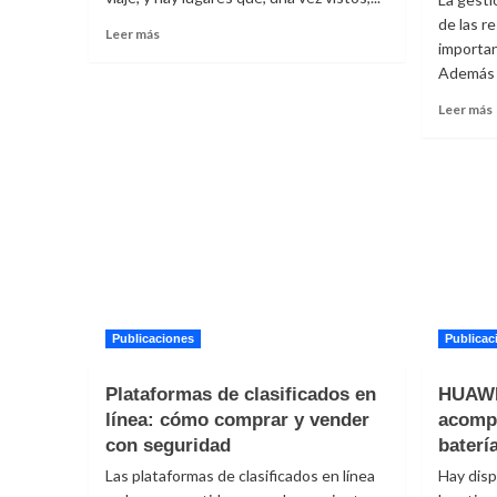
de las r
Leer
Leer más
importan
más
Además d
sobre
Meteora
Leer más
como
pausa
profunda
en
un
viaje
l
por
Grecia
u
Publicaciones
Publicac
f
Plataformas de clasificados en
HUAWE
línea: cómo comprar y vender
acompa
e
con seguridad
baterí
Las plataformas de clasificados en línea
Hay disp