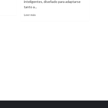
inteligentes, diseñado para adaptarse
tanto a...
Leer
Leer más
más
sobre
Descubre
el
Huawei
Nova
15,
el
smartphone
resistente
y
potente
que
estabas
buscando