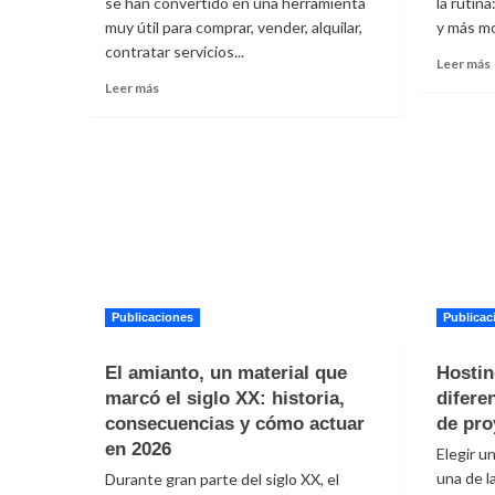
se han convertido en una herramienta
la rutina
muy útil para comprar, vender, alquilar,
y más m
contratar servicios...
Leer más
Leer
Leer más
más
sobre
Plataformas
de
clasificados
en
línea:
cómo
d
comprar
y
vender
Publicaciones
Publicac
con
seguridad
El amianto, un material que
Hostin
l
marcó el siglo XX: historia,
difere
consecuencias y cómo actuar
de pro
en 2026
Elegir u
una de l
Durante gran parte del siglo XX, el