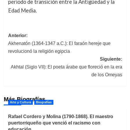
periodo de transición entre la Antigüedad y la
Edad Media.
Navegación
Anterior:
Akhenatón (1364-1347 a.C.): El faraón hereje que
de
revolucionó la religión egipcia
entradas
Siguiente:
Akhtal (Siglo VII): El poeta árabe que floreció en la era
de los Omeyas
Más Biografías
Arte y Cultura
Biografías
Rafael Cordero y Molina (1790-1868). El maestro
puertorriqueño que venció el racismo con
educación