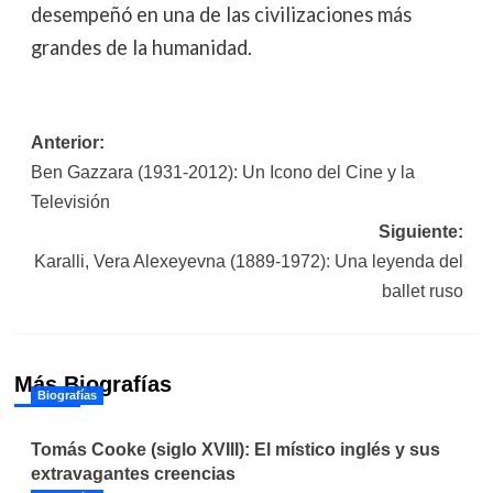
desempeñó en una de las civilizaciones más
grandes de la humanidad.
Navegación
Anterior:
Ben Gazzara (1931-2012): Un Icono del Cine y la
de
Televisión
entradas
Siguiente:
Karalli, Vera Alexeyevna (1889-1972): Una leyenda del
ballet ruso
Más Biografías
Biografías
Tomás Cooke (siglo XVIII): El místico inglés y sus
extravagantes creencias