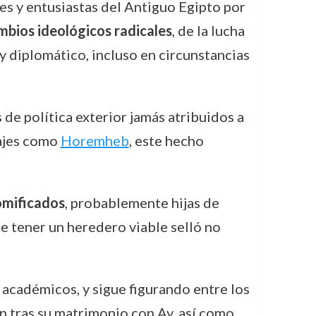
es y entusiastas del Antiguo Egipto por
mbios ideológicos radicales
, de la lucha
 y diplomático, incluso en circunstancias
 de política exterior jamás atribuidos a
najes como
Horemheb
, este hecho
omificados
, probablemente hijas de
e tener un heredero viable selló no
 académicos, y sigue figurando entre los
ón tras su matrimonio con Ay, así como