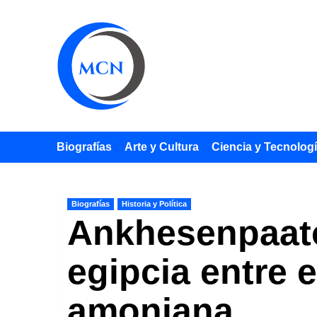
Saltar
al
contenido
Biografías
Arte y Cultura
Ciencia y Tecnolog
Biografías
Historia y Política
Ankhesenpaatón
egipcia entre e
amoniana