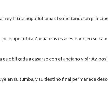
 al rey hitita Suppiluliumas I solicitando un príncip
El príncipe hitita Zannanzas es asesinado en su cam
na es obligada a casarse con el anciano visir Ay, po
cluye en su tumba, y su destino final permanece des