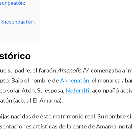
senpaatón:
Ankhesenpaatón:
stórico
ue su padre, el faraón
Amenofis IV
, comenzaba a i
gipto. Bajo el nombre de
Akhenatón
, el monarca aba
co solar Atón. Su esposa,
Nefertiti
, acompañó acti
atón (actual El-Amarna).
jas nacidas de este matrimonio real. Su nombre sign
esentaciones artísticas de la corte de Amarna, not