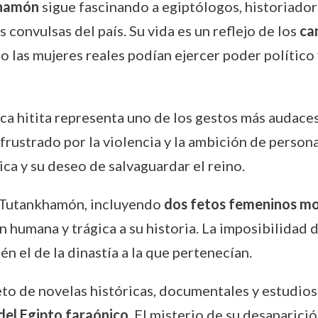
namón
sigue fascinando a egiptólogos, historiador
 convulsas del país. Su vida es un reflejo de los
ca
mo las mujeres reales podían ejercer poder político
ca hitita representa uno de los gestos más audaces
e frustrado por la violencia y la ambición de perso
ca y su deseo de salvaguardar el reino.
e Tutankhamón, incluyendo
dos fetos femeninos m
umana y trágica a su historia. La imposibilidad d
én el de la dinastía a la que pertenecían.
eto de novelas históricas, documentales y estudios
del Egipto faraónico
. El misterio de su desaparici