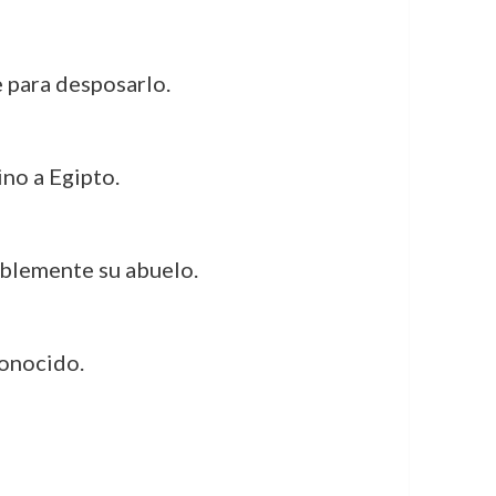
e para desposarlo.
ino a Egipto.
siblemente su abuelo.
conocido.