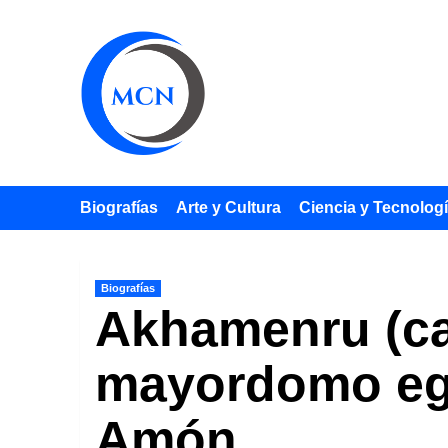
Saltar
al
contenido
Biografías
Arte y Cultura
Ciencia y Tecnolog
Biografías
Akhamenru (ca.
mayordomo egi
Amón