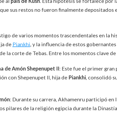
pe al
país de Kush
. Esta hipótesis se fortalece por
e que sus restos no fueron finalmente depositados 
stigo de varios momentos trascendentales en la his
hija de
Piankhi
, y la influencia de estos gobernantes
e la corte de Tebas. Entre los momentos clave de s
vina de Amón Shepenupet II
: Este fue el primer gra
ción con Shepenupet II, hija de
Piankhi
, consolidó s
 Amón
: Durante su carrera, Akhamenru participó en 
s pilares de la religión egipcia durante la Dinastí