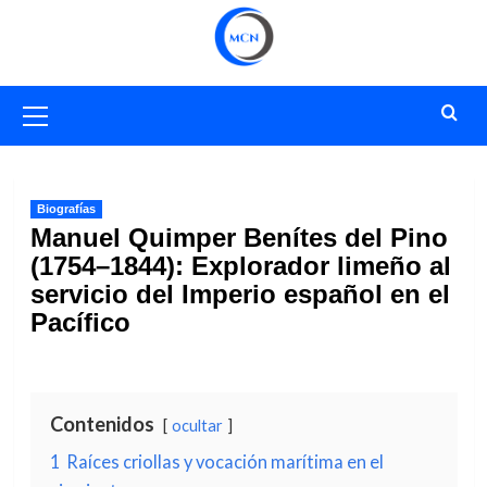
Saltar
al
contenido
Menú
primario
Biografías
Manuel Quimper Benítes del Pino
(1754–1844): Explorador limeño al
servicio del Imperio español en el
Pacífico
Contenidos
ocultar
1
Raíces criollas y vocación marítima en el