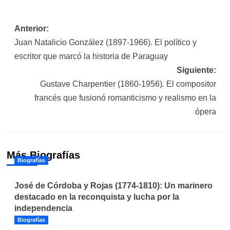
Navegación
Anterior:
Juan Natalicio González (1897-1966). El político y
de
escritor que marcó la historia de Paraguay
entradas
Siguiente:
Gustave Charpentier (1860-1956). El compositor
francés que fusionó romanticismo y realismo en la
ópera
Más Biografías
Biografías
José de Córdoba y Rojas (1774-1810): Un marinero
destacado en la reconquista y lucha por la
independencia
Biografías