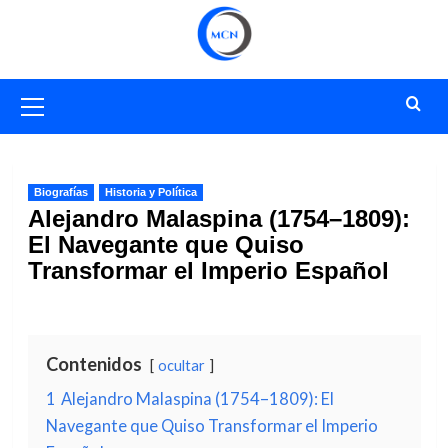
Saltar
al
contenido
Menú
primario
Biografías
Historia y Política
Alejandro Malaspina (1754–1809):
El Navegante que Quiso
Transformar el Imperio Español
Contenidos
ocultar
1
Alejandro Malaspina (1754–1809): El
Navegante que Quiso Transformar el Imperio