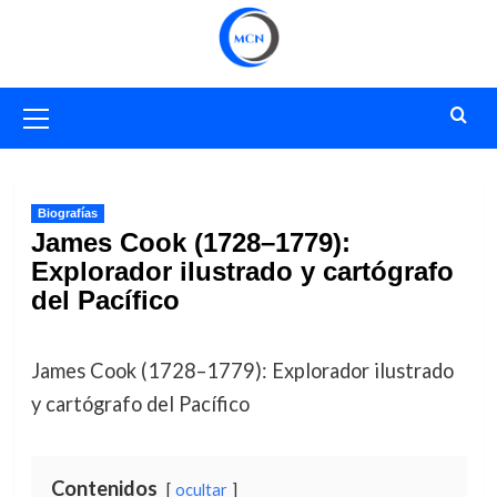
Saltar
al
contenido
Menú
primario
Biografías
James Cook (1728–1779):
Explorador ilustrado y cartógrafo
del Pacífico
James Cook (1728–1779): Explorador ilustrado
y cartógrafo del Pacífico
Contenidos
ocultar