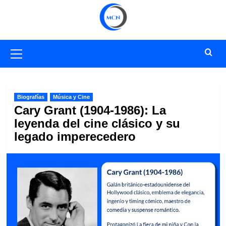
Saltar
al
contenido
Menú
primario
Biografías
Música y Cine
Cary Grant (1904-1986): La
leyenda del cine clásico y su
legado imperecedero