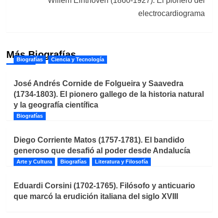
Willem Einthoven (1860-1927): El pionero del
electrocardiograma
Más Biografías
Biografías
Ciencia y Tecnología
José Andrés Cornide de Folgueira y Saavedra
(1734-1803). El pionero gallego de la historia natural
y la geografía científica
Biografías
Diego Corriente Matos (1757-1781). El bandido
generoso que desafió al poder desde Andalucía
Arte y Cultura
Biografías
Literatura y Filosofía
Eduardi Corsini (1702-1765). Filósofo y anticuario
que marcó la erudición italiana del siglo XVIII