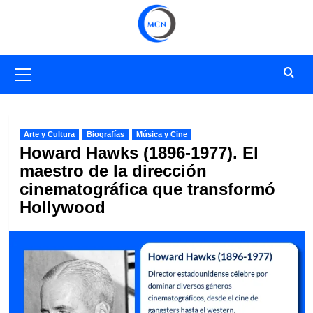
Saltar
al
contenido
Menú
primario
Arte y Cultura
Biografías
Música y Cine
Howard Hawks (1896-1977). El
maestro de la dirección
cinematográfica que transformó
Hollywood