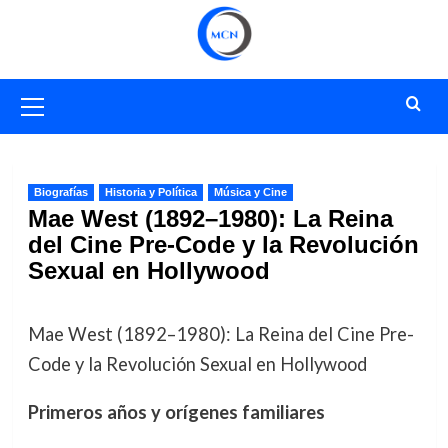
Saltar
al
contenido
Menú
primario
Biografías
Historia y Política
Música y Cine
Mae West (1892–1980): La Reina
del Cine Pre-Code y la Revolución
Sexual en Hollywood
Mae West (1892–1980): La Reina del Cine Pre-
Code y la Revolución Sexual en Hollywood
Primeros años y orígenes familiares