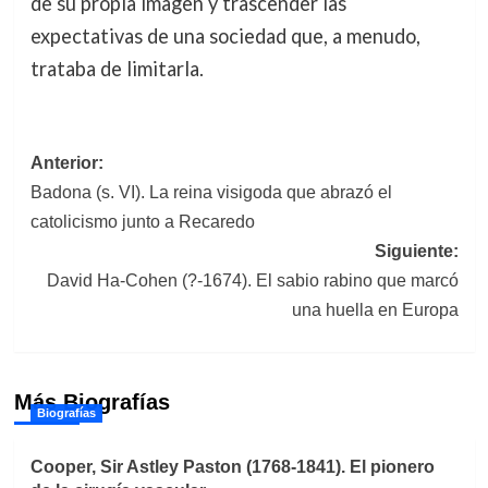
de su propia imagen y trascender las
expectativas de una sociedad que, a menudo,
trataba de limitarla.
Navegación
Anterior:
Badona (s. VI). La reina visigoda que abrazó el
de
catolicismo junto a Recaredo
entradas
Siguiente:
David Ha-Cohen (?-1674). El sabio rabino que marcó
una huella en Europa
Más Biografías
Biografías
Cooper, Sir Astley Paston (1768-1841). El pionero