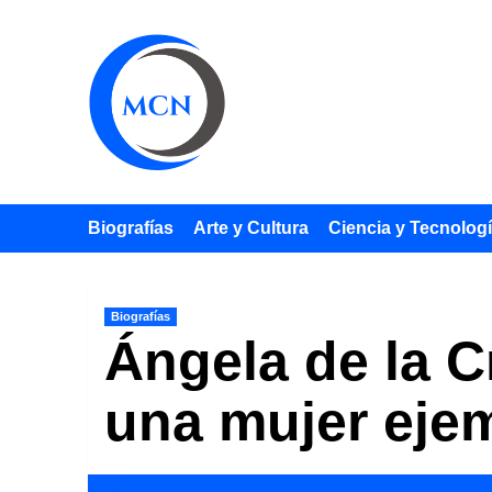
Saltar
al
contenido
Biografías
Arte y Cultura
Ciencia y Tecnolog
Biografías
Ángela de la C
una mujer ejem