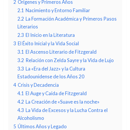
2
Orígenes y Primeros Años
2.1
Nacimiento y Entorno Familiar
2.2
La Formación Académica y Primeros Pasos
Literarios
2.3
El Inicio en la Literatura
3
El Éxito Inicial y la Vida Social
3.1
El Ascenso Literario de Fitzgerald
3.2
Relación con Zelda Sayre y la Vida de Lujo
3.3
La «Era del Jazz» y la Cultura
Estadounidense de los Años 20
4
Crisis y Decadencia
4.1
El Auge y Caída de Fitzgerald
4.2
La Creación de «Suave es la noche»
4.3
La Vida de Excesos y la Lucha Contra el
Alcoholismo
5
Últimos Años y Legado