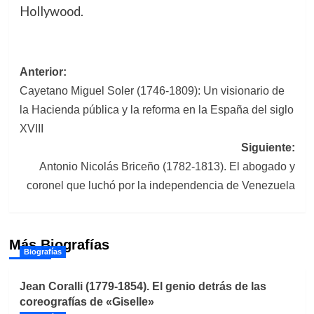
Hollywood.
Navegación
Anterior:
Cayetano Miguel Soler (1746-1809): Un visionario de
de
la Hacienda pública y la reforma en la España del siglo
entradas
XVIII
Siguiente:
Antonio Nicolás Briceño (1782-1813). El abogado y
coronel que luchó por la independencia de Venezuela
Más Biografías
Biografías
Jean Coralli (1779-1854). El genio detrás de las
coreografías de «Giselle»