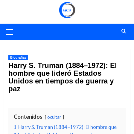
Saltar
al
contenido
Menú
primario
Biografías
Harry S. Truman (1884–1972): El
hombre que lideró Estados
Unidos en tiempos de guerra y
paz
Contenidos
ocultar
1
Harry S. Truman (1884–1972): El hombre que