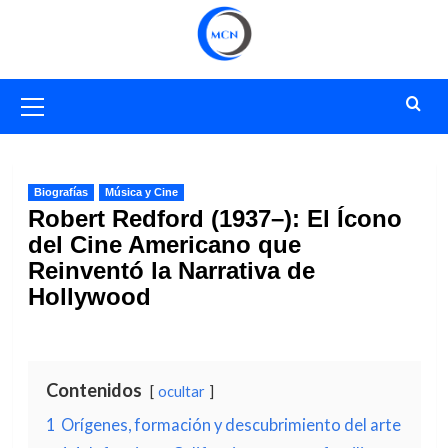
Saltar
al
contenido
Menú
primario
Biografías
Música y Cine
Robert Redford (1937–): El Ícono
del Cine Americano que
Reinventó la Narrativa de
Hollywood
Contenidos
ocultar
1
Orígenes, formación y descubrimiento del arte