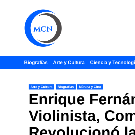
Saltar
al
contenido
Biografías
Arte y Cultura
Ciencia y Tecnolog
Arte y Cultura
Biografías
Música y Cine
Enrique Ferná
Violinista, Co
Revolucionó l