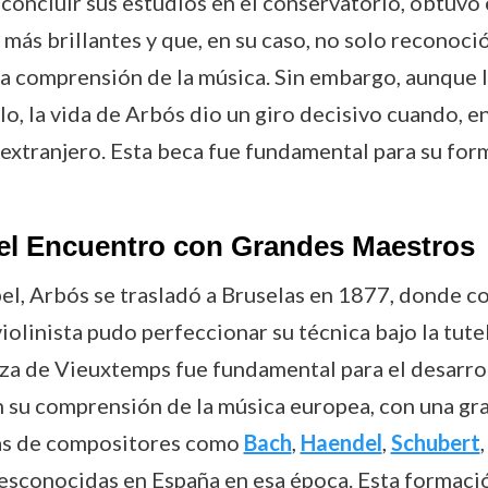
l concluir sus estudios en el conservatorio, obtuv
más brillantes y que, en su caso, no solo reconoció
da comprensión de la música. Sin embargo, aunque 
o, la vida de Arbós dio un giro decisivo cuando, e
 extranjero. Esta beca fue fundamental para su for
 el Encuentro con Grandes Maestros
abel, Arbós se trasladó a Bruselas en 1877, donde 
 violinista pudo perfeccionar su técnica bajo la tut
za de Vieuxtemps fue fundamental para el desarrol
n su comprensión de la música europea, con una gra
bras de compositores como
Bach
,
Haendel
,
Schubert
sconocidas en España en esa época. Esta formació