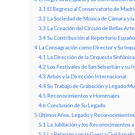
3.1
El Regreso al Conservatorio de Madrid
3.2
La Sociedad de Música de Cámara y la
3.3
La Creación del Círculo de Bellas Art
3.4
Su Contribución al Repertorio Españo
4
La Consagración como Director y Su Impa
4.1
La Dirección de la Orquesta Sinfónic
4.2
Los Festivales de San Sebastián y su I
4.3
Arbós y la Dirección Internacional
4.4
Su Trabajo de Grabación y Legado Mu
4.5
Reconocimientos y Homenajes
4.6
Conclusión de Su Legado
5
Últimos Años, Legado y Reconocimientos
5.1
La Jubilación y los Reconocimientos a
5.2
La Relación con la Guerra Civil Españo