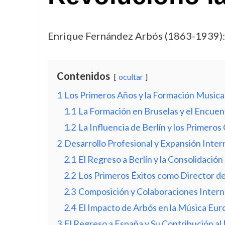
Enrique Fernández Arbós (1863-1939): 
Contenidos
ocultar
1
Los Primeros Años y la Formación Musica
1.1
La Formación en Bruselas y el Encue
1.2
La Influencia de Berlín y los Primero
2
Desarrollo Profesional y Expansión Inter
2.1
El Regreso a Berlín y la Consolidación
2.2
Los Primeros Éxitos como Director d
2.3
Composición y Colaboraciones Intern
2.4
El Impacto de Arbós en la Música Eur
3
El Regreso a España y Su Contribución a