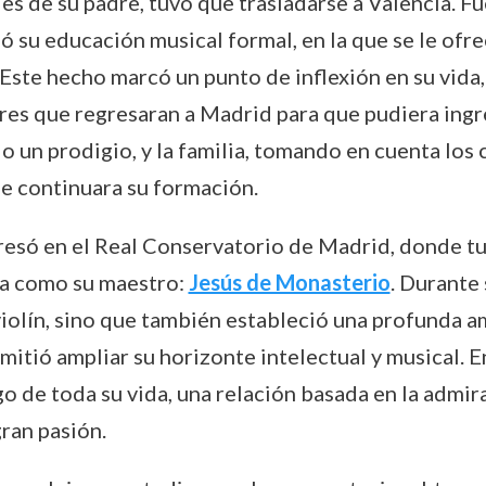
les de su padre, tuvo que trasladarse a Valencia. F
zó su educación musical formal, en la que se le ofr
ste hecho marcó un punto de inflexión en su vida, y
res que regresaran a Madrid para que pudiera ingre
o un prodigio, y la familia, tomando en cuenta los
ue continuara su formación.
ngresó en el Real Conservatorio de Madrid, donde tu
ca como su maestro:
Jesús de Monasterio
. Durante
iolín, sino que también estableció una profunda ami
mitió ampliar su horizonte intelectual y musical. E
go de toda su vida, una relación basada en la admir
ran pasión.