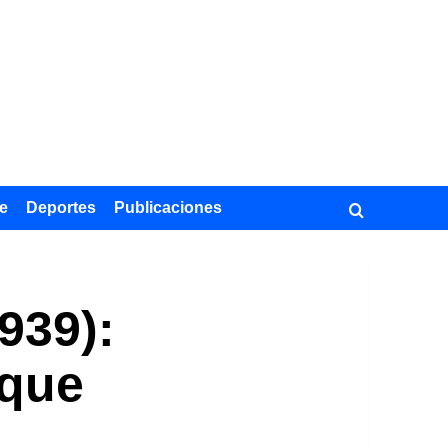
e
Deportes
Publicaciones
939):
 que