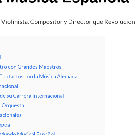
Violinista, Compositor y Director que Revolucion
l
ntro con Grandes Maestros
s Contactos con la Música Alemana
nacional
 de su Carrera Internacional
e Orquesta
acionales
opea
l Mundo Musical Español