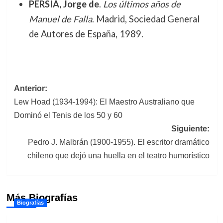
PERSIA, Jorge de
.
Los últimos años de
Manuel de Falla
. Madrid, Sociedad General
de Autores de España, 1989.
Navegación
Anterior:
Lew Hoad (1934-1994): El Maestro Australiano que
de
Dominó el Tenis de los 50 y 60
entradas
Siguiente:
Pedro J. Malbrán (1900-1955). El escritor dramático
chileno que dejó una huella en el teatro humorístico
Más Biografías
Biografías