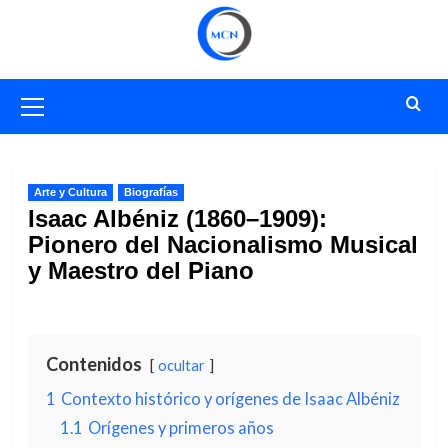
Saltar
al
contenido
Menú
primario
Arte y Cultura
Biografías
Isaac Albéniz (1860–1909):
Pionero del Nacionalismo Musical
y Maestro del Piano
Contenidos
ocultar
1
Contexto histórico y orígenes de Isaac Albéniz
1.1
Orígenes y primeros años