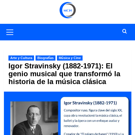
Saltar
al
contenido
Menú
primario
Arte y Cultura
Biografías
Música y Cine
Igor Stravinsky (1882-1971): El
genio musical que transformó la
historia de la música clásica