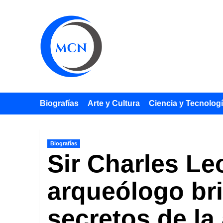
Saltar
al
contenido
Biografías
Arte y Cultura
Ciencia y Tecnolog
Biografías
Sir Charles Le
arqueólogo bri
secretos de l