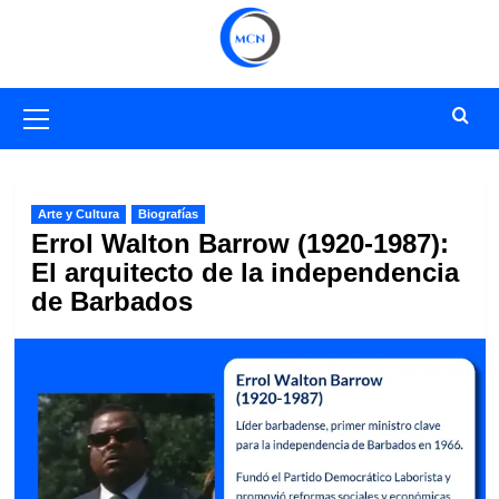
Saltar
al
contenido
Menú
primario
Arte y Cultura
Biografías
Errol Walton Barrow (1920-1987):
El arquitecto de la independencia
de Barbados