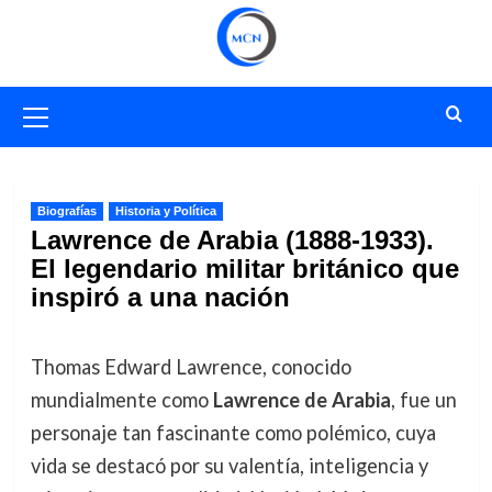
Saltar
al
contenido
Menú
primario
Biografías
Historia y Política
Lawrence de Arabia (1888-1933).
El legendario militar británico que
inspiró a una nación
Thomas Edward Lawrence, conocido
mundialmente como
Lawrence de Arabia
, fue un
personaje tan fascinante como polémico, cuya
vida se destacó por su valentía, inteligencia y