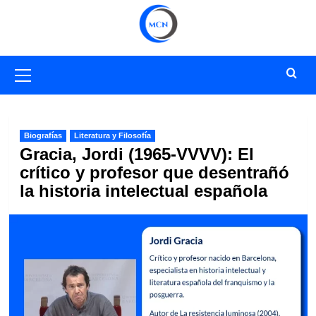
Saltar
al
contenido
Menú
primario
Biografías
Literatura y Filosofía
Gracia, Jordi (1965-VVVV): El
crítico y profesor que desentrañó
la historia intelectual española