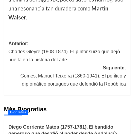
una resonancia tan duradera como
Martin
Walser
.
Navegación
Anterior:
Charles Gleyre (1808-1874). El pintor suizo que dejó
de
huella en la historia del arte
entradas
Siguiente:
Gomes, Manuel Teixeira (1860-1941). El político y
diplomático portugués que defendió la República
Más Biografías
Biografías
Diego Corriente Matos (1757-1781). El bandido
generoso que desafió al poder desde Andalucía