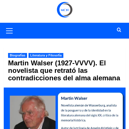
Saltar
al
contenido
Menú
primario
Biografías
Literatura y Filosofía
Martin Walser (1927-VVVV). El
novelista que retrató las
contradicciones del alma alemana