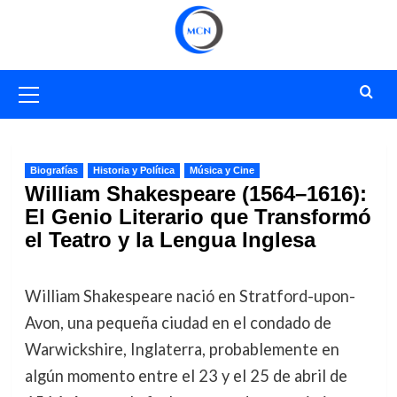
Saltar
al
contenido
Menú
primario
Biografías
Historia y Política
Música y Cine
William Shakespeare (1564–1616):
El Genio Literario que Transformó
el Teatro y la Lengua Inglesa
William Shakespeare nació en Stratford-upon-
Avon, una pequeña ciudad en el condado de
Warwickshire, Inglaterra, probablemente en
algún momento entre el 23 y el 25 de abril de