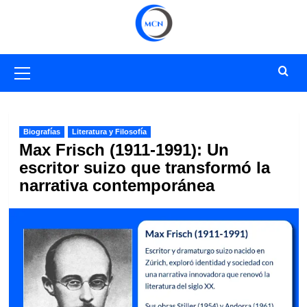
Saltar
al
contenido
Menú
primario
Biografías
Literatura y Filosofía
Max Frisch (1911-1991): Un
escritor suizo que transformó la
narrativa contemporánea