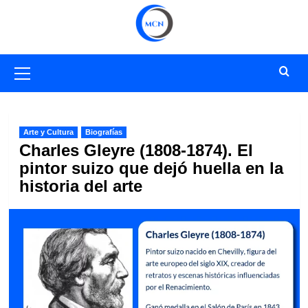
Saltar
al
contenido
Menú
primario
Arte y Cultura
Biografías
Charles Gleyre (1808-1874). El
pintor suizo que dejó huella en la
historia del arte