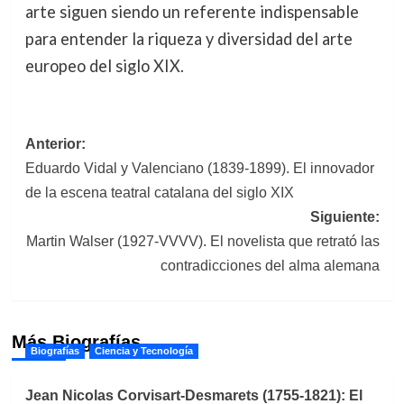
arte siguen siendo un referente indispensable
para entender la riqueza y diversidad del arte
europeo del siglo XIX.
Navegación
Anterior:
Eduardo Vidal y Valenciano (1839-1899). El innovador
de
de la escena teatral catalana del siglo XIX
entradas
Siguiente:
Martin Walser (1927-VVVV). El novelista que retrató las
contradicciones del alma alemana
Más Biografías
Biografías
Ciencia y Tecnología
Jean Nicolas Corvisart-Desmarets (1755-1821): El