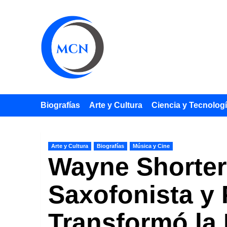
Saltar
al
contenido
Biografías
Arte y Cultura
Ciencia y Tecnolog
Arte y Cultura
Biografías
Música y Cine
Wayne Shorter
Saxofonista y 
Transformó la