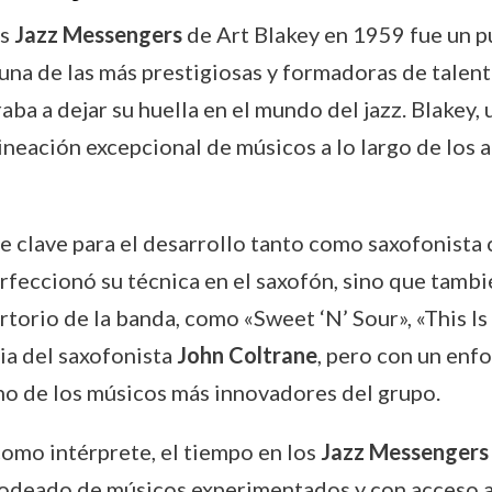
os
Jazz Messengers
de Art Blakey en 1959 fue un pu
una de las más prestigiosas y formadoras de talento
ba a dejar su huella en el mundo del jazz. Blakey, 
alineación excepcional de músicos a lo largo de los 
e clave para el desarrollo tanto como saxofonista 
perfeccionó su técnica en el saxofón, sino que ta
rtorio de la banda, como «Sweet ‘N’ Sour», «This Is
cia del saxofonista
John Coltrane
, pero con un enf
o de los músicos más innovadores del grupo.
omo intérprete, el tiempo en los
Jazz Messengers
odeado de músicos experimentados y con acceso a 