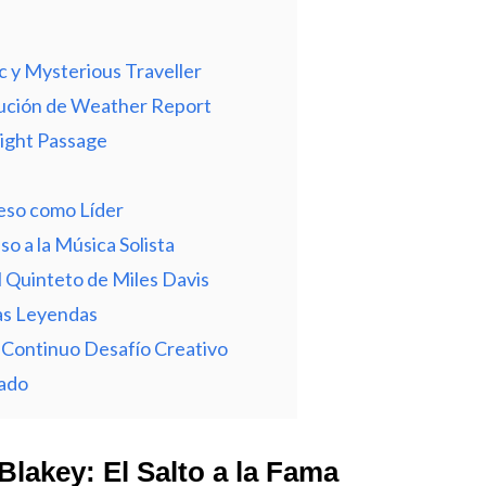
ic y Mysterious Traveller
olución de Weather Report
Night Passage
eso como Líder
o a la Música Solista
el Quinteto de Miles Davis
ras Leyendas
l Continuo Desafío Creativo
gado
lakey: El Salto a la Fama