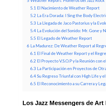
5
Weather Report: Pioneros del Jazz Rock
5.1
El Nacimiento de Weather Report
5.2
La Era Dorada: I Sing the Body Electr
5.3
La Llegada de Jaco Pastorius y la Ev
5.4
La Evolución del Sonido: Mr. Gone y 
5.5
El Legado de Weather Report
6
La Madurez: De Weather Report al Regr
6.1
El Final de Weather Report y el Regres
6.2
El Proyecto V.S.O.P y la Reunión con 
6.3
La Participación en Proyectos de Ot
6.4
Su Regreso Triunfal con High Life y e
6.5
El Reconocimiento a su Carrera y Le
Los Jazz Messengers de Art B