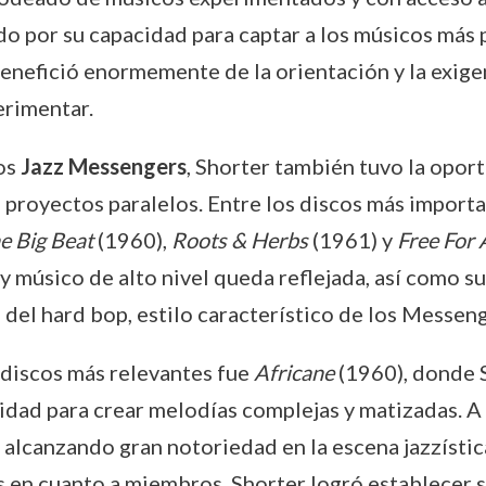
do por su capacidad para captar a los músicos más
 benefició enormemente de la orientación y la exige
erimentar.
los
Jazz Messengers
, Shorter también tuvo la opor
 proyectos paralelos. Entre los discos más import
e Big Beat
(1960),
Roots & Herbs
(1961) y
Free For A
músico de alto nivel queda reflejada, así como su
l del hard bop, estilo característico de los Messeng
 discos más relevantes fue
Africane
(1960), donde 
lidad para crear melodías complejas y matizadas. A 
lcanzando gran notoriedad en la escena jazzística
s en cuanto a miembros, Shorter logró establecer s