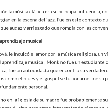
n la música clásica era su principal influencia, n
gían en la escena del jazz. Fue en este contexto 
oque audaz y arriesgado que rompía con las conven
y aprendizaje musical
vá, le inculcó el amor por la música religiosa, un
al aprendizaje musical, Monk no fue un estudiante c
ca, fue un autodidacta que encontró su verdadero 
s como el blues y el gospel se fusionaron con su p
profundamente personal.
piano en la iglesia de su madre fue probablemente s
o para él, sino para otros, interpretando piezas en