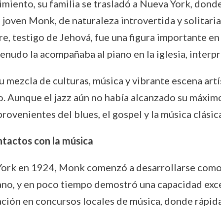
imiento, su familia se trasladó a Nueva York, dond
l joven Monk, de naturaleza introvertida y solitari
 testigo de Jehová, fue una figura importante en s
nudo la acompañaba al piano en la iglesia, interpr
 mezcla de culturas, música y vibrante escena art
. Aunque el jazz aún no había alcanzado su máximo 
provenientes del blues, el gospel y la música clá
ntactos con la música
York en 1924, Monk comenzó a desarrollarse como
iano, y en poco tiempo demostró una capacidad exce
ipación en concursos locales de música, donde rápi