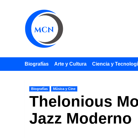
Saltar
al
contenido
Biografías
Arte y Cultura
Ciencia y Tecnolog
Biografías
Música y Cine
Thelonious Mo
Jazz Moderno