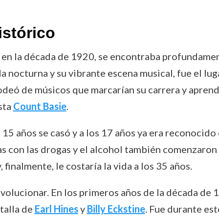
istórico
 en la década de 1920, se encontraba profundament
ida nocturna y su vibrante escena musical, fue el l
rodeó de músicos que marcarían su carrera y apren
ista
Count Basie
.
os 15 años se casó y a los 17 años ya era reconoci
as con las drogas y el alcohol también comenzaron 
 finalmente, le costaría la vida a los 35 años.
 evolucionar. En los primeros años de la década de 
talla de
Earl Hines
y
Billy Eckstine
. Fue durante es