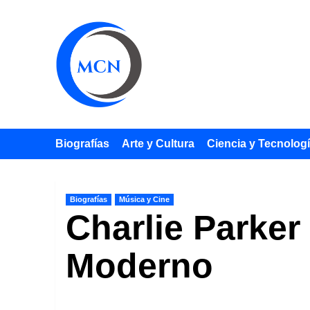
Saltar
al
contenido
Biografías
Arte y Cultura
Ciencia y Tecnolog
Biografías
Música y Cine
Charlie Parker
Moderno