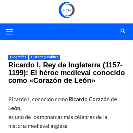
Saltar
al
contenido
Menú
primario
Biografías
Historia y Política
Ricardo I, Rey de Inglaterra (1157-
1199): El héroe medieval conocido
como «Corazón de León»
Ricardo I, conocido como
Ricardo Corazón de
León
,
es uno de los monarcas más célebres de la
historia medieval inglesa.