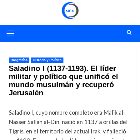
Saltar
al
contenido
Menú
primario
Biografías
Historia y Política
Saladino I (1137-1193). El líder
militar y político que unificó el
mundo musulmán y recuperó
Jerusalén
Saladino I, cuyo nombre completo era Malik al-
Nasser Sallah al-Din, nació en 1137 a orillas del
Tigris, en el territorio del actual Irak, y falleció