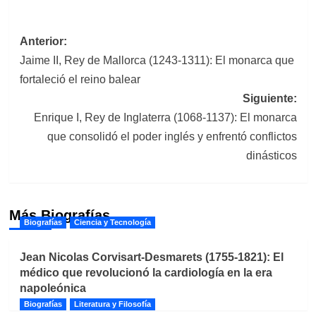
Navegación
Anterior:
Jaime II, Rey de Mallorca (1243-1311): El monarca que
de
fortaleció el reino balear
entradas
Siguiente:
Enrique I, Rey de Inglaterra (1068-1137): El monarca
que consolidó el poder inglés y enfrentó conflictos
dinásticos
Más Biografías
Biografías
Ciencia y Tecnología
Jean Nicolas Corvisart-Desmarets (1755-1821): El
médico que revolucionó la cardiología en la era
napoleónica
Biografías
Literatura y Filosofía