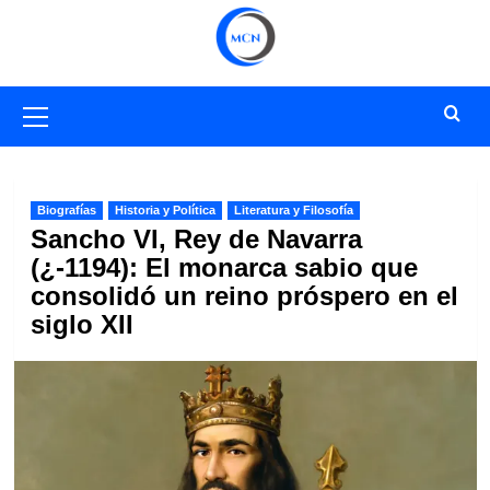
Saltar
al
contenido
Menú
primario
Biografías
Historia y Política
Literatura y Filosofía
Sancho VI, Rey de Navarra
(¿-1194): El monarca sabio que
consolidó un reino próspero en el
siglo XII