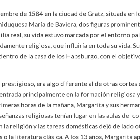
embre de 1584 en la ciudad de Gratz, situada en lo
chiduquesa María de Baviera, dos figuras prominente
a real, su vida estuvo marcada por el entorno pala
mente religiosa, que influiría en toda su vida. Su
dentro de la casa de los Habsburgo, con el objetiv
e prestigioso, era algo diferente al de otras corte
entrada principalmente en la formación religiosa y 
primeras horas de la mañana, Margarita y sus hermano
eñanzas religiosas tenían lugar en las aulas del col
a religión y las tareas domésticas dejó de lado ot
o la literatura clásica. A los 13 años, Margarita a