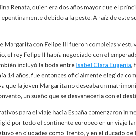
na Renata, quien era dos años mayor que el prínci
 repentinamente debido a la peste. A raíz de este s
e Margarita con Felipe III fueron complejas y estu
io, el rey Felipe II había negociado con el emperad
ambién incluyó la boda entre
Isabel Clara Eugenia
, 
ía 14 años, fue entonces oficialmente elegida como
 ya que la joven Margarita no deseaba un matrimon
onvento, un sueño que se desvanecería con el desti
rativos para el viaje hacia España comenzaron inme
igió por todo el continente europeo en un viaje larg
 detuvo en ciudades como Trento, y en el ducado de