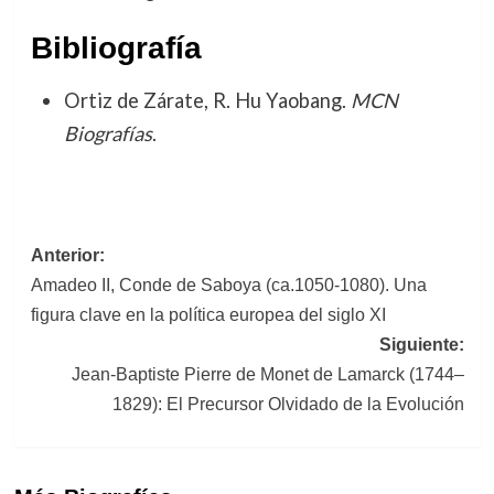
Bibliografía
Ortiz de Zárate, R. Hu Yaobang.
MCN
Biografías
.
Navegación
Anterior:
Amadeo II, Conde de Saboya (ca.1050-1080). Una
de
figura clave en la política europea del siglo XI
entradas
Siguiente:
Jean-Baptiste Pierre de Monet de Lamarck (1744–
1829): El Precursor Olvidado de la Evolución