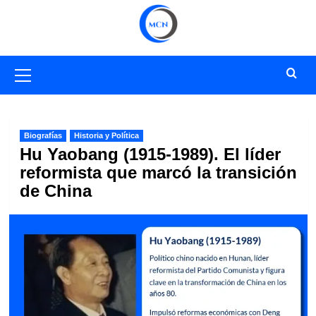
Saltar
al
contenido
Menú
primario
Biografías
Historia y Política
Hu Yaobang (1915-1989). El líder
reformista que marcó la transición
de China