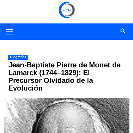
Saltar
al
contenido
Menú
primario
Biografías
Jean-Baptiste Pierre de Monet de
Lamarck (1744–1829): El
Precursor Olvidado de la
Evolución