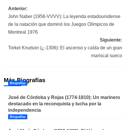
Navegación
Anterior:
John Naber (1956-VVVV): La leyenda estadounidense
de
de la natación que dominó los Juegos Olímpicos de
entradas
Montreal 1976
Siguiente:
Torkel Knutson (¿-1306): El ascenso y caída de un gran
mariscal sueco
Más Biografías
Biografías
José de Córdoba y Rojas (1774-1810): Un marinero
destacado en la reconquista y lucha por la
independencia
Biografías