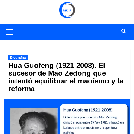
Saltar
al
contenido
Menú
primario
Biografías
Hua Guofeng (1921-2008). El
sucesor de Mao Zedong que
intentó equilibrar el maoísmo y la
reforma