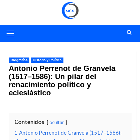
Saltar
al
contenido
Menú
primario
Biografías
Historia y Política
Antonio Perrenot de Granvela
(1517–1586): Un pilar del
renacimiento político y
eclesiástico
Contenidos
ocultar
1
Antonio Perrenot de Granvela (1517–1586):