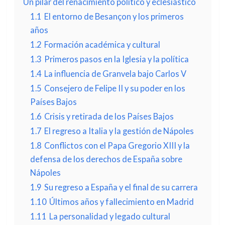
Un pilar del renacimiento político y eclesiástico
1.1
El entorno de Besançon y los primeros
años
1.2
Formación académica y cultural
1.3
Primeros pasos en la Iglesia y la política
1.4
La influencia de Granvela bajo Carlos V
1.5
Consejero de Felipe II y su poder en los
Países Bajos
1.6
Crisis y retirada de los Países Bajos
1.7
El regreso a Italia y la gestión de Nápoles
1.8
Conflictos con el Papa Gregorio XIII y la
defensa de los derechos de España sobre
Nápoles
1.9
Su regreso a España y el final de su carrera
1.10
Últimos años y fallecimiento en Madrid
1.11
La personalidad y legado cultural