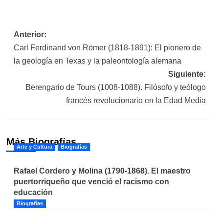
Navegación
Anterior:
Carl Ferdinand von Römer (1818-1891): El pionero de
de
la geología en Texas y la paleontología alemana
entradas
Siguiente:
Berengario de Tours (1008-1088). Filósofo y teólogo
francés revolucionario en la Edad Media
Más Biografías
Arte y Cultura
Biografías
Rafael Cordero y Molina (1790-1868). El maestro
puertorriqueño que venció el racismo con
educación
Biografías