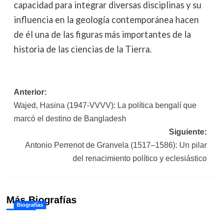
capacidad para integrar diversas disciplinas y su
influencia en la geología contemporánea hacen
de él una de las figuras más importantes de la
historia de las ciencias de la Tierra.
Navegación
Anterior:
Wajed, Hasina (1947-VVVV): La política bengalí que
de
marcó el destino de Bangladesh
entradas
Siguiente:
Antonio Perrenot de Granvela (1517–1586): Un pilar
del renacimiento político y eclesiástico
Más Biografías
Biografías