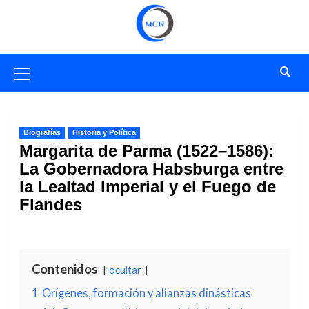
Saltar
al
contenido
Menú
primario
Biografías
Historia y Política
Margarita de Parma (1522–1586):
La Gobernadora Habsburga entre
la Lealtad Imperial y el Fuego de
Flandes
Contenidos
ocultar
1
Orígenes, formación y alianzas dinásticas