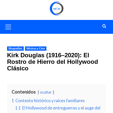
Saltar
al
contenido
Menú
primario
Biografías
Música y Cine
Kirk Douglas (1916–2020): El
Rostro de Hierro del Hollywood
Clásico
Contenidos
ocultar
1
Contexto histórico y raíces familiares
1.1
El Hollywood de entreguerras y el auge del