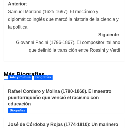
Navegación
Anterior:
Samuel Morland (1625-1697). El mecánico y
de
diplomático inglés que marcó la historia de la ciencia y
entradas
la política
Siguiente:
Giovanni Pacini (1796-1867). El compositor italiano
que definió la transición entre Rossini y Verdi
Más Biografías
Arte y Cultura
Biografías
Rafael Cordero y Molina (1790-1868). El maestro
puertorriqueño que venció el racismo con
educación
Biografías
José de Córdoba y Rojas (1774-1810): Un marinero