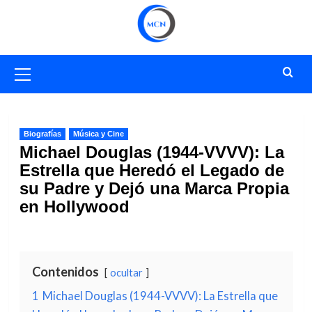
Saltar
al
contenido
Menú
primario
Biografías
Música y Cine
Michael Douglas (1944-VVVV): La
Estrella que Heredó el Legado de
su Padre y Dejó una Marca Propia
en Hollywood
Contenidos
ocultar
1
Michael Douglas (1944-VVVV): La Estrella que