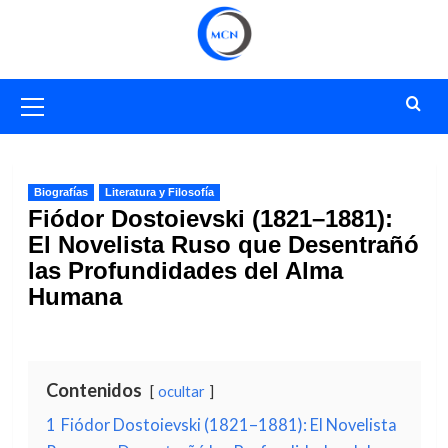
Saltar
al
contenido
Menú
primario
Biografías
Literatura y Filosofía
Fiódor Dostoievski (1821–1881):
El Novelista Ruso que Desentrañó
las Profundidades del Alma
Humana
Contenidos
ocultar
1
Fiódor Dostoievski (1821–1881): El Novelista