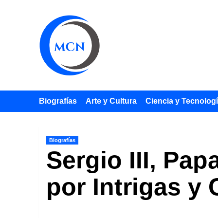
Saltar
al
contenido
Biografías
Arte y Cultura
Ciencia y Tecnolog
Biografías
Sergio III, Pa
por Intrigas y