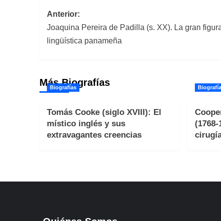
Navegación
Anterior:
Joaquina Pereira de Padilla (s. XX). La gran figura d
de
lingüística panameña
entradas
Más Biografías
Biografías
Biografí
Tomás Cooke (siglo XVIII): El
Cooper
místico inglés y sus
(1768-
extravagantes creencias
cirugí