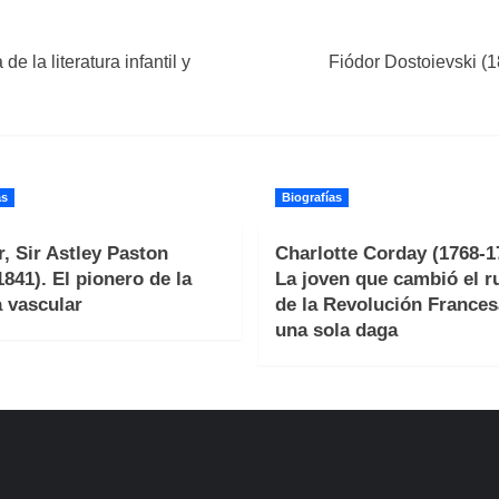
e la literatura infantil y
Fiódor Dostoievski (
as
Biografías
, Sir Astley Paston
Charlotte Corday (1768-1
1841). El pionero de la
La joven que cambió el 
a vascular
de la Revolución Frances
una sola daga