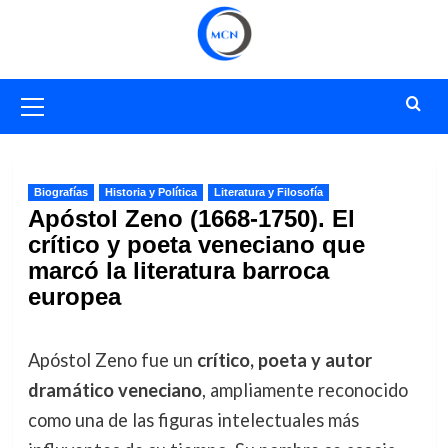
Saltar
al
contenido
Menú
primario
Biografías
Historia y Política
Literatura y Filosofía
Apóstol Zeno (1668-1750). El
crítico y poeta veneciano que
marcó la literatura barroca
europea
Apóstol Zeno fue un
crítico, poeta y autor
dramático veneciano
, ampliamente reconocido
como una de las figuras intelectuales más